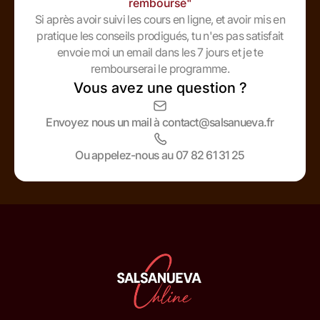
remboursé"
Si après avoir suivi les cours en ligne, et avoir mis en
pratique les conseils prodigués, tu n'es pas satisfait
envoie moi un email dans les 7 jours et je te
rembourserai le programme.
Vous avez une question ?
Envoyez nous un mail à contact@salsanueva.fr
Ou appelez-nous au 07 82 61 31 25