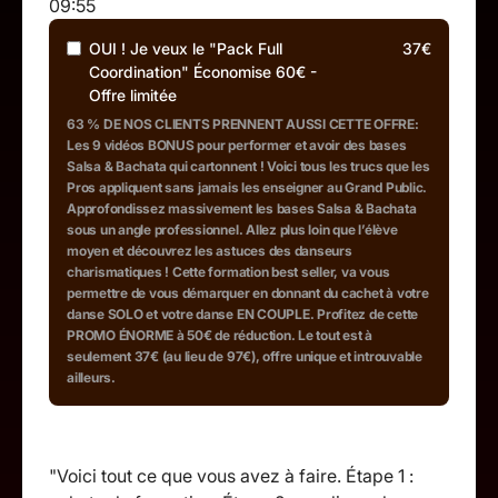
09:55
OUI ! Je veux le "Pack Full
37€
Coordination" Économise 60€ -
Offre limitée
63 % DE NOS CLIENTS PRENNENT AUSSI CETTE OFFRE:
Les 9 vidéos BONUS pour performer et avoir des bases
Salsa & Bachata qui cartonnent ! Voici tous les trucs que les
Pros appliquent sans jamais les enseigner au Grand Public.
Approfondissez massivement les bases Salsa & Bachata
sous un angle professionnel. Allez plus loin que l’élève
moyen et découvrez les astuces des danseurs
charismatiques ! Cette formation best seller, va vous
permettre de vous démarquer en donnant du cachet à votre
danse SOLO et votre danse EN COUPLE. Profitez de cette
PROMO ÉNORME à 50€ de réduction. Le tout est à
seulement 37€ (au lieu de 97€), offre unique et introuvable
ailleurs.
"Voici tout ce que vous avez à faire. Étape 1 :