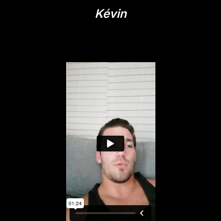
Kévin