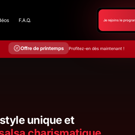
idéos
F.A.Q.
Je rejoins le prog
Offre de printemps
Profitez-en dès maintenant !
style unique et
salsa charismatique