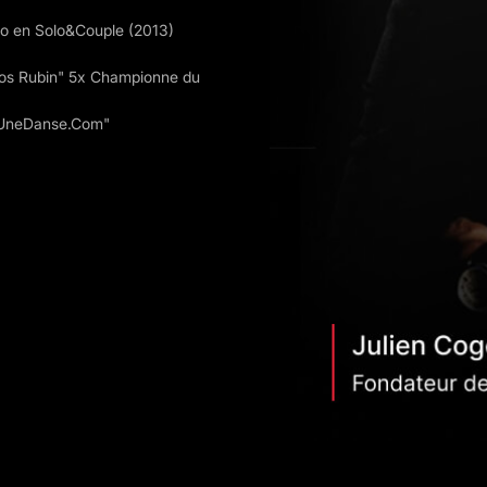
co en Solo&Couple (2013)
tos Rubin" 5x Championne du
teUneDanse.Com"